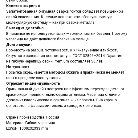
сами собой.
Клеится накрепко
Запатентованная
битумная сварка гонтов
обладает повышенной
силой склеивания. Клеевые поверхности образуют единую
молекулярную систему — как при сварке металла.
Выглядит достойно
В посыпке не используется шлак — только чистый базальт. Поэтому
черепица не даёт дешёвого блеска на солнце.
Долго служит
Прочность на разрыв, устойчивость к УФ-излучению и гибкость
битумного основания соответствуют ГОСТ 32806–2014. Гарантия
на гибкую черепицу серии Premium составляет 50 лет.
Не тускнеет
Посыпка окрашивается методом обжига и практически не меняет
цвет в процессе эксплуатации.
Отражает индивидуальность
Оригинальный дизайн построен на эффектном переходе цвета: от
красно-коричневых к темно-серым оттенкам. Черепица отлично
дополнит классические и оригинальные проекты. Она хорошо
сочетается с фасадами теплых и холодных оттенков.
Страна производства: Россия
Материал: Гибкая черепица
LxWxH: 1000x3x333 mm