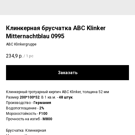
Клинкерная брусчатка ABC Klinker
Mitternachtblau 0995
ABC Klinkergruppe
234,9
р.
/
1 pc
Заказать
Клинкерный тротуарный кирпич ABC Klinker, толщина 52 мм
Размер
200*100*52
. В 1 кв.м. -
48 штук
.
Производство -
Германия
Водопоглощение -
2%
Морозостойкость -
F100
Прочность на изгиб -
М800
Брусчатка: Клинкерная