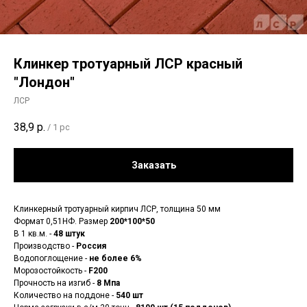
Клинкер тротуарный ЛСР красный
"Лондон"
ЛСР
38,9
р.
/
1 pc
Заказать
Клинкерный тротуарный кирпич ЛСР, толщина 50 мм
Формат 0,51НФ. Размер
200*100*50
В 1 кв.м. -
48 штук
Производство -
Россия
Водопоглощение -
не более 6%
Морозостойкость -
F200
Прочность на изгиб -
8 Мпа
Количество на поддоне -
540 шт