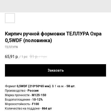
Кирпич ручной формовки ТЕЛЛУРА Охра
0,5WDF (половинка)
ТЕЛЛУРА
65,91
р.
91
р.
/
1 pc
/
1 pc
Заказать
Формат
0,5WDF (210*50*65 мм)
. В 1 кв.м. -
58 шт.
Производство -
Россия
Марка прочности -
М125-150
Водопоглощение -
10-12%
Морозостойкость -
F100
Количество на поддоне -
864 шт