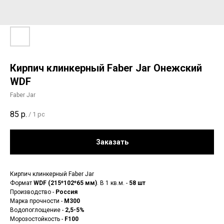
Кирпич клинкерный Faber Jar Онежский
WDF
Faber Jar
85
р.
/
1 pc
Заказать
Кирпич клинкерный Faber Jar
Формат
WDF (215*102*65 мм)
. В 1 кв.м. -
58 шт
Производство -
Россия
Марка прочности -
М300
Водопоглощение -
2,5-5%
Морозостойкость -
F100