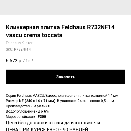
Клинкерная плитка Feldhaus R732NF14
vascu crema toccata
Feldhaus Klinker
SKU:
R732NF14
6 572
р.
/
1 m²
Заказать
Серия Feldhaus VASCU/Bacco, клинкерная плитка толщиной 14 мм.
Размер
NF (240 x 14 x 71 мм)
. В упаковке: 24 шт. - около 0,5 кв.м.
Производство -
Германия
Водопоглощение -
до 6%
Морозостойкость -
F300
Цена без доставки от завода изготовителя
ЦЕНА ПРИ КУРСЕ ЕВРО - 90 РУБЛЕЙ